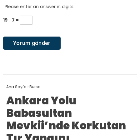
Please enter an answer in digits:
19 − 7 =
Ana Sayfa
›
Bursa
Ankara Yolu
Babasultan
Mevkii’nde Korkutan
Tır Yangını