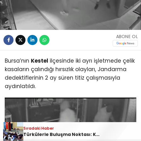
ABONE OL
Bursa’nın
Kestel
ilçesinde iki ayrı işletmede çelik
kasaların çalındığı hırsızlık olayları, Jandarma
dedektiflerinin 2 ay süren titiz çalışmasıyla
aydınlatıldı.
Sıradaki Haber
Sıradaki Haber
Sıradaki Haber
Türkülerle Buluşma Noktası: Kestel Türk Halk Müziği Korosu
Ankara Yolu Babasultan Mevkii’nde Korkutan Tır Yangını
Kestel’deki kasa hırsızları yakalandı