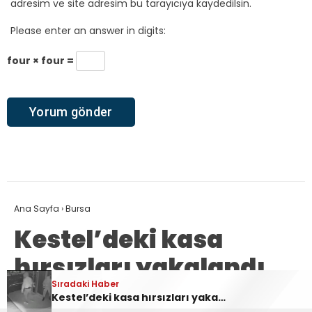
adresim ve site adresim bu tarayıcıya kaydedilsin.
Please enter an answer in digits:
four × four =
Ana Sayfa
›
Bursa
Kestel’deki kasa
hırsızları yakalandı
Sıradaki Haber
Kestel’deki kasa hırsızları yakalandı
emrah taş
TÜM YAZILARI