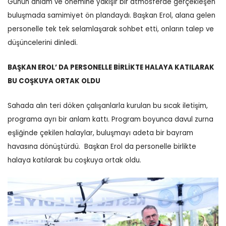
Günün anlam ve önemine yakışır bir atmosferde gerçekleşen
buluşmada samimiyet ön plandaydı. Başkan Erol, alana gelen
personelle tek tek selamlaşarak sohbet etti, onların talep ve
düşüncelerini dinledi.
BAŞKAN EROL’ DA PERSONELLE BİRLİKTE HALAYA KATILARAK
BU COŞKUYA ORTAK OLDU
Sahada alın teri döken çalışanlarla kurulan bu sıcak iletişim,
programa ayrı bir anlam kattı.
Program boyunca davul zurna
eşliğinde çekilen halaylar, buluşmayı adeta bir bayram
havasına dönüştürdü.
Başkan Erol da personelle birlikte
halaya katılarak bu coşkuya ortak oldu.