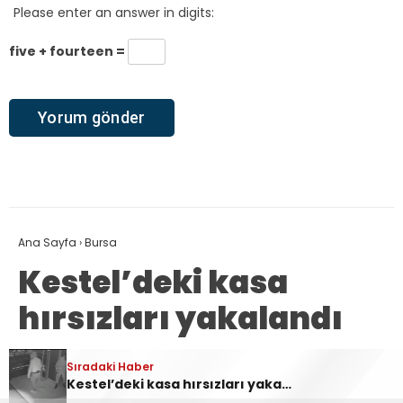
Please enter an answer in digits:
five + fourteen =
Ana Sayfa
›
Bursa
Kestel’deki kasa
hırsızları yakalandı
Sıradaki Haber
Sıradaki Haber
emrah taş
TÜM YAZILARI
Ankara Yolu Babasultan Mevkii’nde Korkutan Tır Yangını
Kestel’deki kasa hırsızları yakalandı