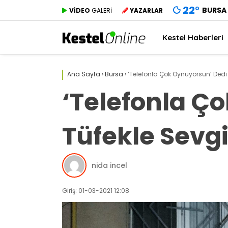
22
°
BURSA
VİDEO
GALERİ
YAZARLAR
Kestel Haberleri
Ana Sayfa
›
Bursa
›
‘Telefonla Çok Oynuyorsun’ Dedi 
‘Telefonla Ç
Tüfekle Sevgi
nida incel
Giriş: 01-03-2021 12:08