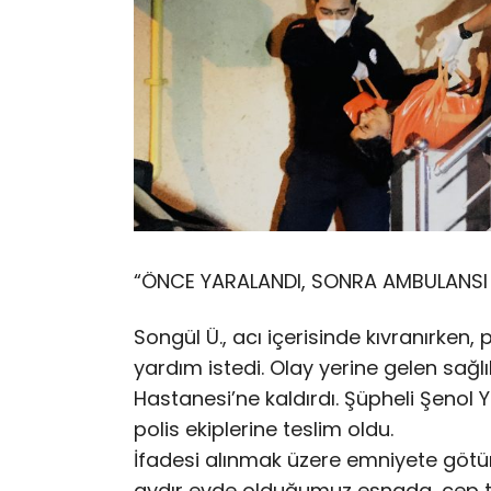
“ÖNCE YARALANDI, SONRA AMBULANSI
Songül Ü., acı içerisinde kıvranırken
yardım istedi. Olay yerine gelen sağlık
Hastanesi’ne kaldırdı. Şüpheli Şenol Y.
polis ekiplerine teslim oldu.
İfadesi alınmak üzere emniyete götürül
aydır evde olduğumuz esnada, cep te