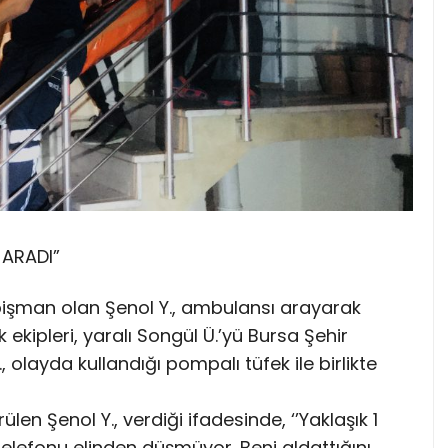
 ARADI”
, pişman olan Şenol Y., ambulansı arayarak
 ekipleri, yaralı Songül Ü.’yü Bursa Şehir
, olayda kullandığı pompalı tüfek ile birlikte
en Şenol Y., verdiği ifadesinde, ‘’Yaklaşık 1
lefonu elinden düşmüyor. Beni aldattığını