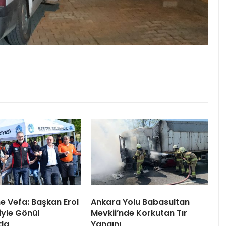
ne Vefa: Başkan Erol
Ankara Yolu Babasultan
iyle Gönül
Mevkii’nde Korkutan Tır
da
Yangını