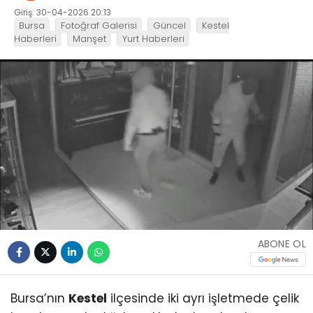
Giriş: 30-04-2026 20:13
Bursa
Fotoğraf Galerisi
Güncel
Kestel
Haberleri
Manşet
Yurt Haberleri
ABONE OL
Bursa’nın
Kestel
ilçesinde iki ayrı işletmede çelik