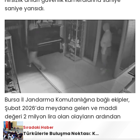
saniye yansıdı.
Bursa İl Jandarma Komutanlığına bağlı ekipler,
Şubat 2026’da meydana gelen ve maddi
değeri 2 milyon lira olan olayların ardından
harekete geçti.
Kestel
bölgesinde geniş çaplı
Sıradaki Haber
Sıradaki Haber
Sıradaki Haber
saha araştırması başlattı. İlçe genelindeki
Türkülerle Buluşma Noktası: Kestel Türk Halk Müziği Korosu
Ankara Yolu Babasultan Mevkii’nde Korkutan Tır Yangını
Kestel’deki kasa hırsızları yakalandı