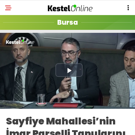
Bursa
Play
Video
Sayfiye Mahallesi’nin
İmar Parselli Tapularını