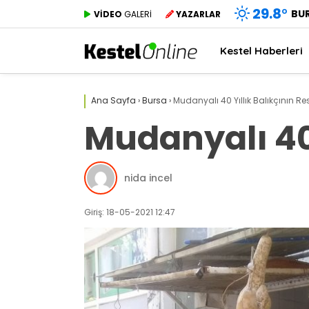
29.8
°
BU
VİDEO
GALERİ
YAZARLAR
Kestel Haberleri
Ana Sayfa
›
Bursa
›
Mudanyalı 40 Yıllık Balıkçının Re
Mudanyalı 40 
nida incel
Giriş: 18-05-2021 12:47