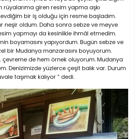
n rüyalarıma giren resim yapma aşkı
 sevdiğim bir iş olduğu için resme başladım.
haşır neşir oldum. Daha sonra sebze ve meyve
sim yapmayı da kesinlikle ihmâl etmedim.
esmin boyamasını yapıyordum. Bugün sebze ve
zel bir Mudanya manzarasını boyuyorum.
m. çevreme de hem örnek oluyorum. Mudanya
em. Denizimizde yüzlerce çeşit balık var. Durum
uvale taşımak kalıyor ” dedi.