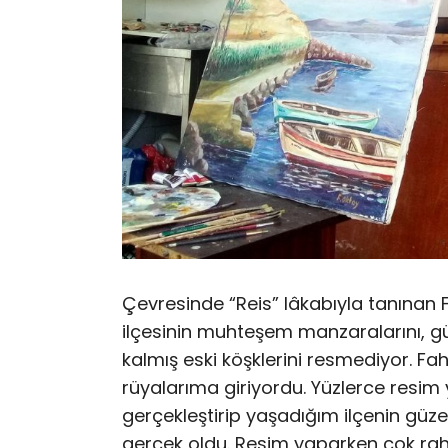
Çevresinde “Reis” lâkabıyla tanınan F
ilçesinin muhteşem manzaralarını, gü
kalmış eski köşklerini resmediyor. F
rüyalarıma giriyordu. Yüzlerce resim
gerçekleştirip yaşadığım ilçenin gü
gerçek oldu. Resim yaparken çok raha