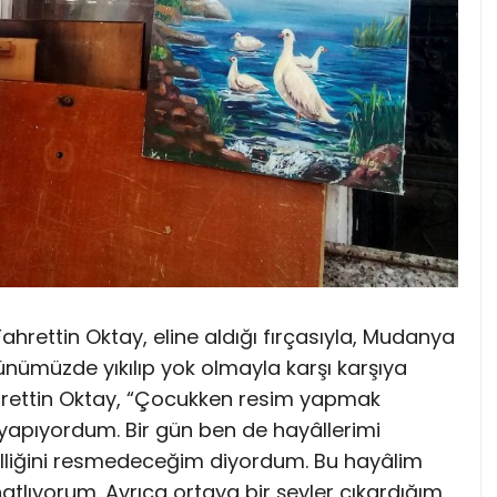
ahrettin Oktay, eline aldığı fırçasıyla, Mudanya
nümüzde yıkılıp yok olmayla karşı karşıya
ahrettin Oktay, “Çocukken resim yapmak
 yapıyordum. Bir gün ben de hayâllerimi
zelliğini resmedeceğim diyordum. Bu hayâlim
tlıyorum. Ayrıca ortaya bir şeyler çıkardığım