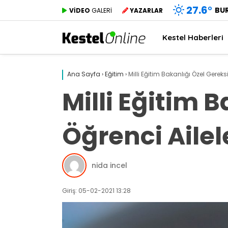
27.6
°
BU
VİDEO
GALERİ
YAZARLAR
Kestel Haberleri
Ana Sayfa
›
Eğitim
›
Milli Eğitim Bakanlığı Özel Gereksi
Milli Eğitim 
Öğrenci Ailele
nida incel
Giriş: 05-02-2021 13:28