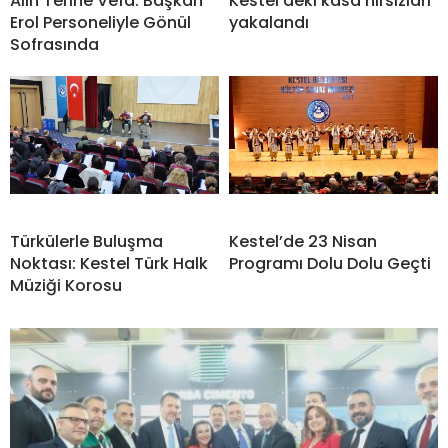
Alın Terine Vefa: Başkan
Kestel’deki kasa hırsızları
Erol Personeliyle Gönül
yakalandı
Sofrasında
Türkülerle Buluşma
Kestel’de 23 Nisan
Noktası: Kestel Türk Halk
Programı Dolu Dolu Geçti
Müziği Korosu