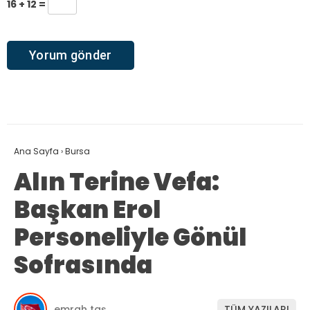
16 + 12 =
Ana Sayfa
›
Bursa
Alın Terine Vefa:
Başkan Erol
Personeliyle Gönül
Sofrasında
emrah taş
TÜM YAZILARI