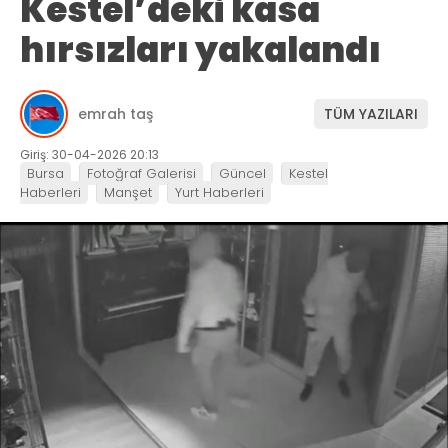
Kestel’deki kasa
hırsızları yakalandı
emrah taş
TÜM YAZILARI
Giriş: 30-04-2026 20:13
Bursa
Fotoğraf Galerisi
Güncel
Kestel
Haberleri
Manşet
Yurt Haberleri