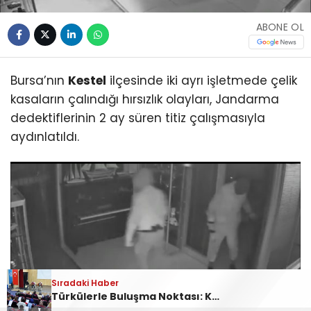
ABONE OL
Bursa’nın
Kestel
ilçesinde iki ayrı işletmede çelik
kasaların çalındığı hırsızlık olayları, Jandarma
dedektiflerinin 2 ay süren titiz çalışmasıyla
aydınlatıldı.
Sıradaki Haber
Sıradaki Haber
Sıradaki Haber
Türkülerle Buluşma Noktası: Kestel Türk Halk Müziği Korosu
Ankara Yolu Babasultan Mevkii’nde Korkutan Tır Yangını
Kestel’deki kasa hırsızları yakalandı