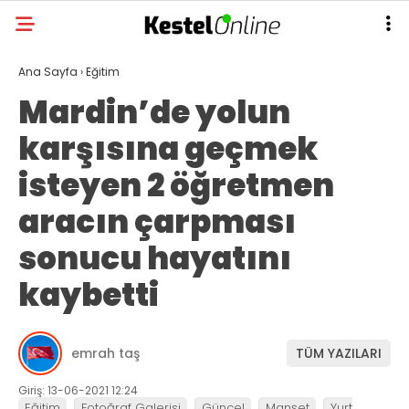
Ana Sayfa
›
Eğitim
Mardin’de yolun
karşısına geçmek
isteyen 2 öğretmen
aracın çarpması
sonucu hayatını
kaybetti
emrah taş
TÜM YAZILARI
Giriş: 13-06-2021 12:24
Eğitim
Fotoğraf Galerisi
Güncel
Manşet
Yurt