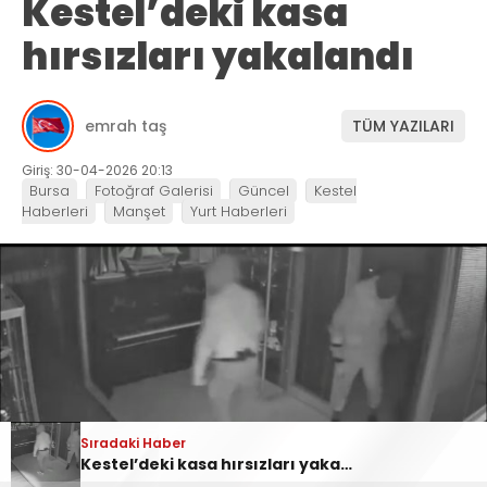
Kestel’deki kasa
hırsızları yakalandı
emrah taş
TÜM YAZILARI
Giriş: 30-04-2026 20:13
Bursa
Fotoğraf Galerisi
Güncel
Kestel
Haberleri
Manşet
Yurt Haberleri
Sıradaki Haber
Sıradaki Haber
Ankara Yolu Babasultan Mevkii’nde Korkutan Tır Yangını
Kestel’deki kasa hırsızları yakalandı