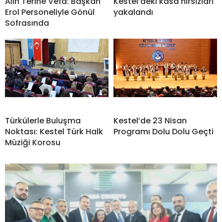
Alın Terine Vefa: Başkan
Kestel’deki kasa hırsızları
Erol Personeliyle Gönül
yakalandı
Sofrasında
Türkülerle Buluşma
Kestel’de 23 Nisan
Noktası: Kestel Türk Halk
Programı Dolu Dolu Geçti
Müziği Korosu