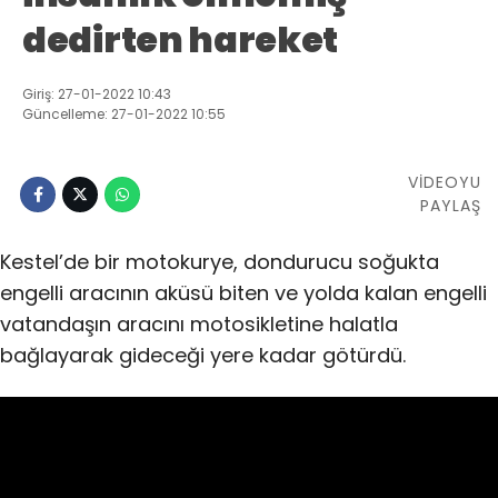
dedirten hareket
Giriş: 27-01-2022 10:43
Güncelleme: 27-01-2022 10:55
VİDEOYU
PAYLAŞ
Kestel’de bir motokurye, dondurucu soğukta
engelli aracının aküsü biten ve yolda kalan engelli
vatandaşın aracını motosikletine halatla
bağlayarak gideceği yere kadar götürdü.