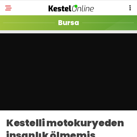
Bursa
Kestelli motokuryeden
insanlık ölmemiş