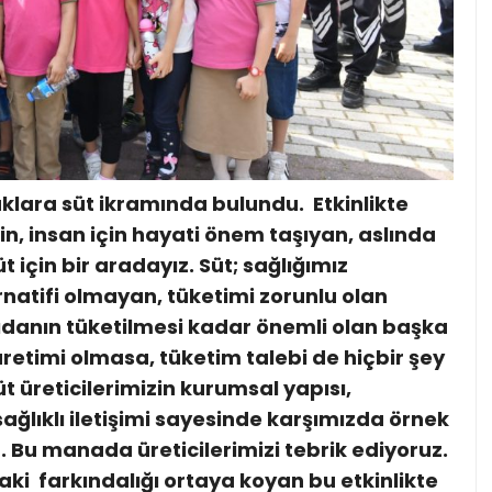
uklara süt ikramında bulundu. Etkinlikte
in, insan için hayati önem taşıyan, aslında
için bir aradayız. Süt; sağlığımız
natifi olmayan, tüketimi zorunlu olan
 gıdanın tüketilmesi kadar önemli olan başka
üretimi olmasa, tüketim talebi de hiçbir şey
 üreticilerimizin kurumsal yapısı,
 sağlıklı iletişimi sayesinde karşımızda örnek
 Bu manada üreticilerimizi tebrik ediyoruz.
aki farkındalığı ortaya koyan bu etkinlikte