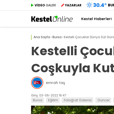
30.4
°
BU
VİDEO
GALERİ
YAZARLAR
Kestel Haberleri
Ana Sayfa
›
Bursa
›
Kestelli Çocuklar Dünya Süt Gün
Kestelli Çoc
Coşkuyla Kut
emrah taş
Giriş: 03-06-2022 16:47
Bursa
Eğitim
Fotoğraf Galerisi
Güncel