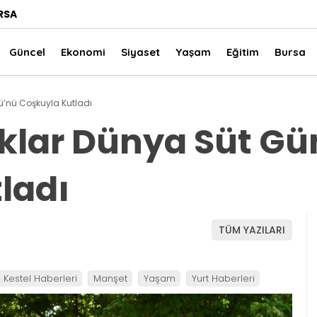
RSA
Güncel
Ekonomi
Siyaset
Yaşam
Eğitim
Bursa
ü’nü Coşkuyla Kutladı
uklar Dünya Süt G
ladı
TÜM YAZILARI
Kestel Haberleri
Manşet
Yaşam
Yurt Haberleri