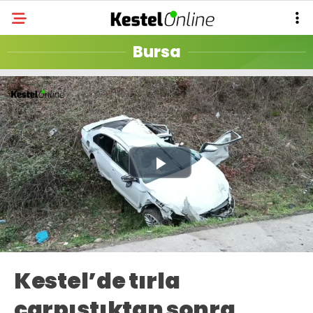
Bursa
Play
Video
Kestel’de tırla
çarpıştıktan sonra