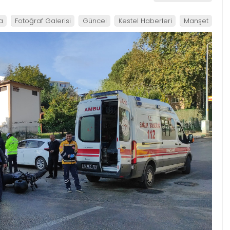
a
Fotoğraf Galerisi
Güncel
Kestel Haberleri
Manşet