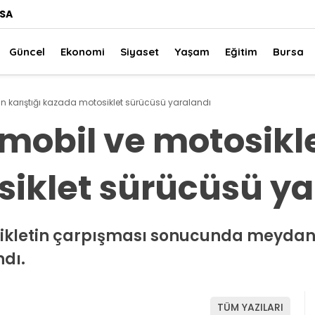
SA
Güncel
Ekonomi
Siyaset
Yaşam
Eğitim
Bursa
in karıştığı kazada motosiklet sürücüsü yaralandı
mobil ve motosikle
iklet sürücüsü ya
osikletin çarpışması sonucunda meydan
dı.
TÜM YAZILARI