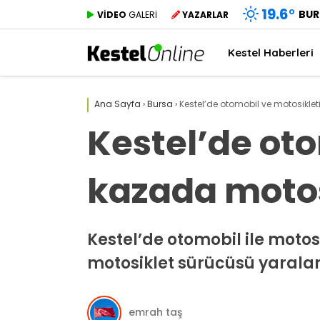
19.6
°
BUR
VİDEO
GALERİ
YAZARLAR
Kestel Haberleri
Ana Sayfa
›
Bursa
›
Kestel’de otomobil ve motosiklet
Kestel’de oto
kazada motos
Kestel’de otomobil ile mot
motosiklet sürücüsü yaralan
emrah taş