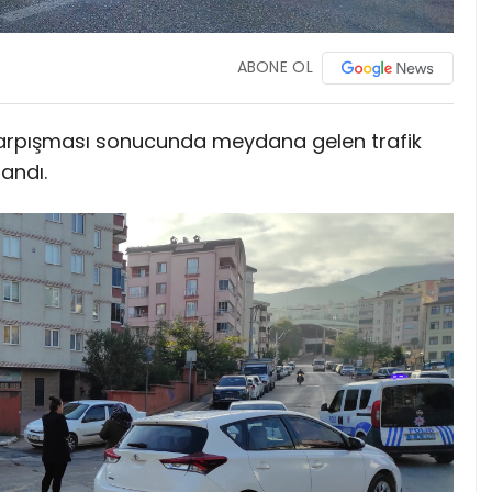
ABONE OL
 çarpışması sonucunda meydana gelen trafik
andı.