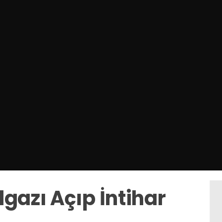
gazı Açıp İntihar