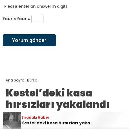
Please enter an answer in digits:
four × four =
Ana Sayfa
›
Bursa
Kestel’deki kasa
hırsızları yakalandı
Sıradaki Haber
Sıradaki Haber
emrah taş
TÜM YAZILARI
Ankara Yolu Babasultan Mevkii’nde Korkutan Tır Yangını
Kestel’deki kasa hırsızları yakalandı