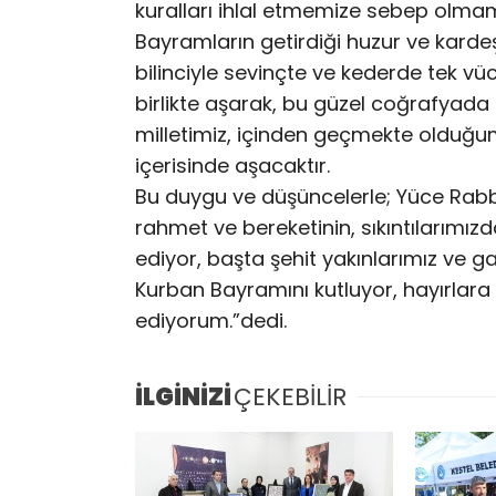
kuralları ihlal etmemize sebep olmam
Bayramların getirdiği huzur ve karde
bilinciyle sevinçte ve kederde tek vücu
birlikte aşarak, bu güzel coğrafyad
milletimiz, içinden geçmekte olduğum
içerisinde aşacaktır.
Bu duygu ve düşüncelerle; Yüce Rab
rahmet ve bereketinin, sıkıntılarımı
ediyor, başta şehit yakınlarımız ve 
Kurban Bayramını kutluyor, hayırlara 
ediyorum.”dedi.
İLGİNİZİ
ÇEKEBİLİR