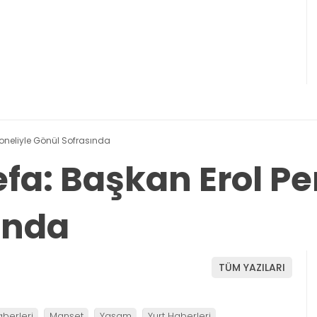
rsoneliyle Gönül Sofrasında
efa: Başkan Erol Pe
ında
TÜM YAZILARI
aberleri
Manşet
Yaşam
Yurt Haberleri