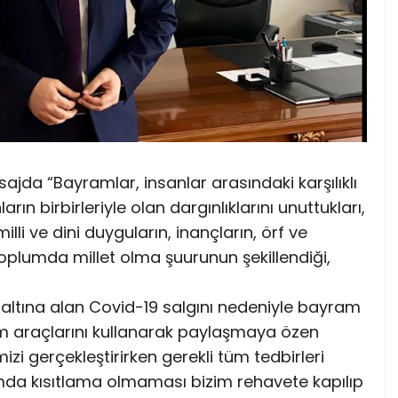
da “Bayramlar, insanlar arasındaki karşılıklı
rın birbirleriyle olan dargınlıklarını unuttukları,
milli ve dini duyguların, inançların, örf ve
 toplumda millet olma şuurunun şekillendiği,
i
altına alan Covid-19 salgını nedeniyle bayram
şim araçlarını kullanarak paylaşmaya özen
zi gerçekleştirirken gerekli tüm tedbirleri
da kısıtlama olmaması bizim rehavete kapılıp