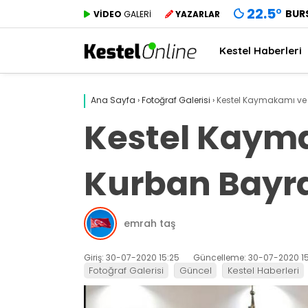
22.5
°
BUR
VİDEO
GALERİ
YAZARLAR
Kestel Haberleri
Ana Sayfa
›
Fotoğraf Galerisi
›
Kestel Kaymakamı ve
Kestel Kaym
Kurban Bayr
emrah taş
Giriş: 30-07-2020 15:25
Güncelleme: 30-07-2020 15
Fotoğraf Galerisi
Güncel
Kestel Haberleri