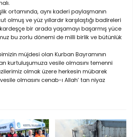
alı.
şlik ortamında, aynı kaderi paylaşmanın
t olmuş ve yüz yıllardır karşılaştığı badireleri
a kardeşçe bir arada yaşamayı başarmış yüce
uz bu zorlu dönemi de milli birlik ve bütünlük
bimizin müjdesi olan Kurban Bayramının
zdan kurtuluşumuza vesile olmasını temenni
gazilerimiz olmak üzere herkesin mübarek
vesile olmasını cenab-ı Allah’ tan niyaz