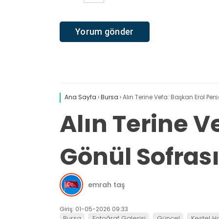
Ana Sayfa
›
Bursa
›
Alın Terine Vefa: Başkan Erol Pe
Alın Terine V
Gönül Sofras
emrah taş
Giriş: 01-05-2026 09:33
Bursa
Fotoğraf Galerisi
Güncel
Kestel H