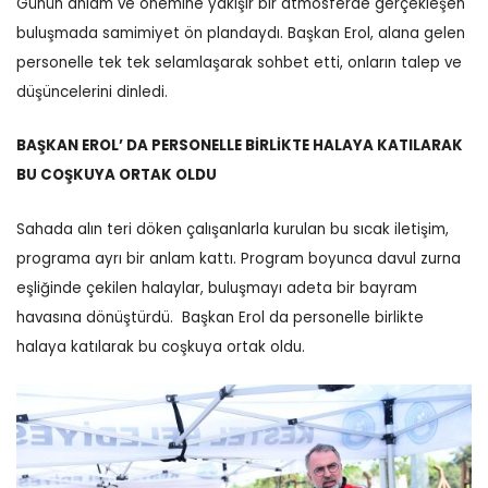
Günün anlam ve önemine yakışır bir atmosferde gerçekleşen
buluşmada samimiyet ön plandaydı. Başkan Erol, alana gelen
personelle tek tek selamlaşarak sohbet etti, onların talep ve
düşüncelerini dinledi.
BAŞKAN EROL’ DA PERSONELLE BİRLİKTE HALAYA KATILARAK
BU COŞKUYA ORTAK OLDU
Sahada alın teri döken çalışanlarla kurulan bu sıcak iletişim,
programa ayrı bir anlam kattı.
Program boyunca davul zurna
eşliğinde çekilen halaylar, buluşmayı adeta bir bayram
havasına dönüştürdü.
Başkan Erol da personelle birlikte
halaya katılarak bu coşkuya ortak oldu.