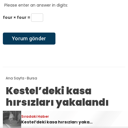
Please enter an answer in digits:
four × four =
Ana Sayfa
›
Bursa
Kestel’deki kasa
hırsızları yakalandı
Sıradaki Haber
Sıradaki Haber
emrah taş
TÜM YAZILARI
Ankara Yolu Babasultan Mevkii’nde Korkutan Tır Yangını
Kestel’deki kasa hırsızları yakalandı