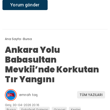
Ana Sayfa
›
Bursa
Ankara Yolu
Babasultan
Mevkii’nde Korkutan
Tır Yangını
emrah taş
TÜM YAZILARI
Giriş: 30-04-2026 20:16
Bursa
Fotoğraf Galerisi
Güncel
Kestel