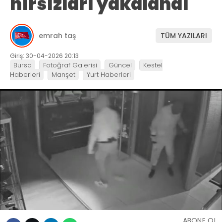
hırsızları yakalandı
emrah taş
TÜM YAZILARI
Giriş: 30-04-2026 20:13
Bursa
Fotoğraf Galerisi
Güncel
Kestel
Haberleri
Manşet
Yurt Haberleri
ABONE OL