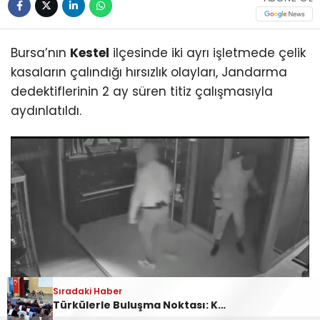
Bursa’nın
Kestel
ilçesinde iki ayrı işletmede çelik
kasaların çalındığı hırsızlık olayları, Jandarma
dedektiflerinin 2 ay süren titiz çalışmasıyla
aydınlatıldı.
Sıradaki Haber
Sıradaki Haber
Sıradaki Haber
Türkülerle Buluşma Noktası: Kestel Türk Halk Müziği Korosu
Ankara Yolu Babasultan Mevkii’nde Korkutan Tır Yangını
Kestel’deki kasa hırsızları yakalandı