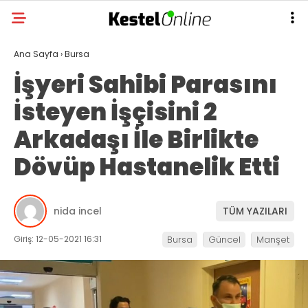
Ana Sayfa
›
Bursa
İşyeri Sahibi Parasını
İsteyen İşçisini 2
Arkadaşı İle Birlikte
Dövüp Hastanelik Etti
nida incel
TÜM YAZILARI
Giriş: 12-05-2021 16:31
Bursa
Güncel
Manşet