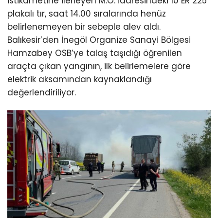
istikametine ilerleyen M.Ö. idaresindeki 10 ER 225
plakalı tır, saat 14.00 sıralarında henüz
belirlenemeyen bir sebeple alev aldı.
Balıkesir’den İnegöl Organize Sanayi Bölgesi
Hamzabey OSB’ye talaş taşıdığı öğrenilen
araçta çıkan yangının, ilk belirlemelere göre
elektrik aksamından kaynaklandığı
değerlendiriliyor.