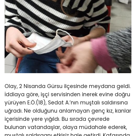
Olay, 2 Nisanda Gürsu ilçesinde meydana geldi.
İddiaya göre, işçi servisinden inerek evine doğru
yürüyen E.Ö.(18), Sedat A.’nın muştalı saldırısına
uğradı. Ne olduğunu anlamayan genç kız, kanlar
içerisinde yere yığıldı. Bu sırada çevrede
bulunan vatandaşlar, olaya müdahale ederek,
muştalı saldırganı etkisiz hale getirdi. Kafasında