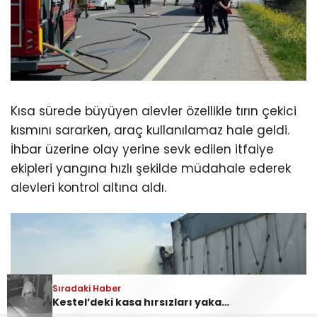
Kısa sürede büyüyen alevler özellikle tırın çekici
kısmını sararken, araç kullanılamaz hale geldi.
İhbar üzerine olay yerine sevk edilen itfaiye
ekipleri yangına hızlı şekilde müdahale ederek
alevleri kontrol altına aldı.
Sıradaki Haber
Sıradaki Haber
Ankara Yolu Babasultan Mevkii’nde Korkutan Tır Yangını
Kestel’deki kasa hırsızları yakalandı