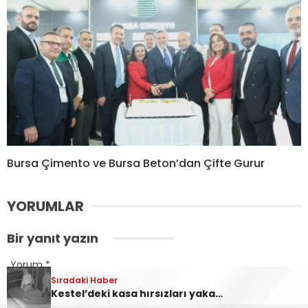
Bursa Çimento ve Bursa Beton’dan Çifte Gurur
YORUMLAR
Bir yanıt yazın
Yorum
*
Sıradaki Haber
Sıradaki Haber
Ankara Yolu Babasultan Mevkii’nde Korkutan Tır Yangını
Kestel’deki kasa hırsızları yakalandı