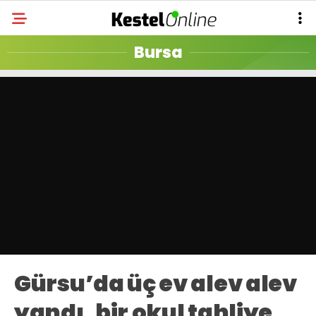
Bursa
Gürsu’da üç ev alev alev
yandı, bir okul tahliye