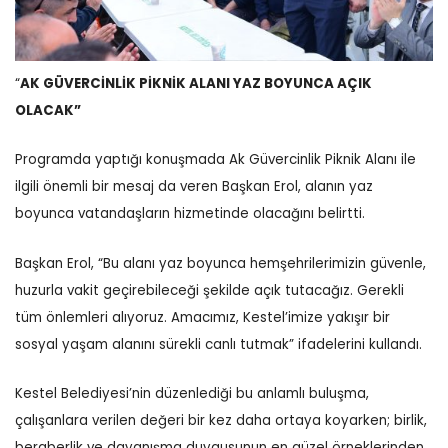
“
AK GÜVERCİNLİK PİKNİK ALANI YAZ BOYUNCA AÇIK
OLACAK”
Programda yaptığı konuşmada Ak Güvercinlik Piknik Alanı ile
ilgili önemli bir mesaj da veren Başkan Erol, alanın yaz
boyunca vatandaşların hizmetinde olacağını belirtti.
Başkan Erol, “Bu alanı yaz boyunca hemşehrilerimizin güvenle,
huzurla vakit geçirebileceği şekilde açık tutacağız. Gerekli
tüm önlemleri alıyoruz. Amacımız, Kestel’imize yakışır bir
sosyal yaşam alanını sürekli canlı tutmak” ifadelerini kullandı.
Kestel Belediyesi’nin düzenlediği bu anlamlı buluşma,
çalışanlara verilen değeri bir kez daha ortaya koyarken; birlik,
beraberlik ve dayanışma duygusunun en güzel örneklerinden