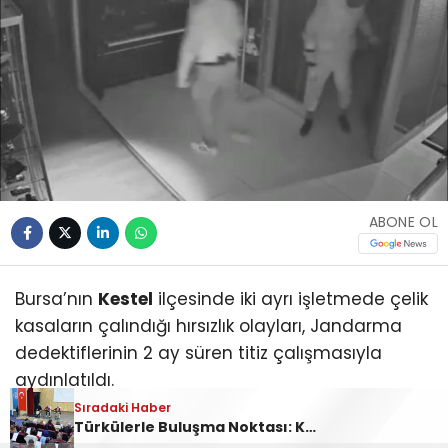
ABONE OL
Bursa’nın
Kestel
ilçesinde iki ayrı işletmede çelik
kasaların çalındığı hırsızlık olayları, Jandarma
dedektiflerinin 2 ay süren titiz çalışmasıyla
aydınlatıldı.
Sıradaki Haber
Sıradaki Haber
Türkülerle Buluşma Noktası: Kestel Türk Halk Müziği Korosu
Ankara Yolu Babasultan Mevkii’nde Korkutan Tır Yangını