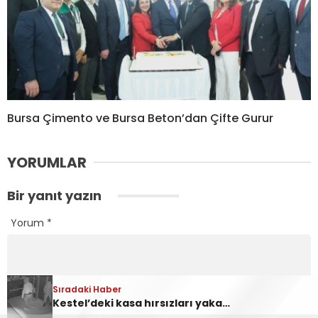
Bursa Çimento ve Bursa Beton’dan Çifte Gurur
YORUMLAR
Bir yanıt yazın
Yorum
*
Sıradaki Haber
Sıradaki Haber
Ankara Yolu Babasultan Mevkii’nde Korkutan Tır Yangını
Kestel’deki kasa hırsızları yakalandı