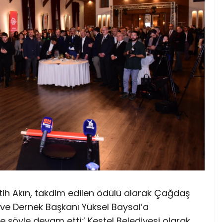
tih Akın, takdim edilen ödülü alarak Çağdaş
 ve Dernek Başkanı Yüksel Baysal’a
rine şöyle devam etti;’ Kestel Belediyesi olarak