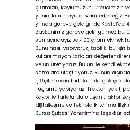
çiftimizin, köylümüzün, üreticimizin v
yanında olmaya devam edeceğiz. Bel
yılında göreve geldiğinde Kestel’de 4
Başkanımız göreve gelir gelmez bu ekm
son ayındayız ve 400 gram ekmek hal
Bunu nasıl yapıyoruz, tabiî ki bu işin
kullanılmayan tarlaları değerlendire
ve un üretiyoruz. Bu un ile kendi ek
sofralara ulaştırıyoruz. Bunun dışında
çiftçilerimizin tarlalarında çok çok
ilaçlama yapıyoruz. Traktör, yakıt, pe
kaybı ile tarlalarda oluşan traktör z
dijitalleşme ve teknolojik tarıma iliş
Bursa Şubesi Yönetimine teşekkür edi