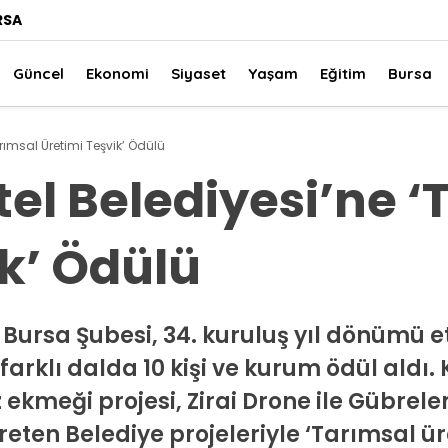
RSA
Güncel
Ekonomi
Siyaset
Yaşam
Eğitim
Bursa
rımsal Üretimi Teşvik’ Ödülü
el Belediyesi’ne ‘
ik’ Ödülü
ursa Şubesi, 34. kuruluş yıl dönümü etki
 farklı dalda 10 kişi ve kurum ödül aldı.
 ekmeği projesi, Zirai Drone ile Gübrele
reten Belediye projeleriyle ‘Tarımsal ür