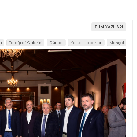
TÜM YAZILARI
a
Fotoğraf Galerisi
Güncel
Kestel Haberleri
Manşet