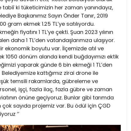
e tabiî ki tüketicimizin her zaman yanındayız,
ediye Başkanımız Sayın Önder Tanır, 2019
00 gram ekmek 1.25 TL’ye satılıyordu.
eğin fiyatını 1 TL’ye çekti. Şuan 2023 yılının
en daha 1 TL’den vatandaşlarımıza ulaşıyor.
 bir ekonomik boyutu var. İlçemizde atıl ve
rek 1050 dönüm alanda kendi buğdayımızı ektik
meğimizi yaparak günde 6 bin ekmeği 1 TL’den
 Belediyemize kattığımız zirai drone ile
 düşük temsili rakamlarda, gübreleme ve
rsonel, işçi, fazla ilaç, fazla gübre ve zaman
ayiatının önüne geçiyoruz. Bunlar gibi tarımda
kin çok sayıda projemiz var. Bu ödül için ÇGD
yoruz ‘’