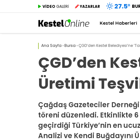
27.5
°
BU
VİDEO
GALERİ
YAZARLAR
Kestel Haberleri
Ana Sayfa
›
Bursa
›
ÇGD’den Kestel Belediyesi’ne ‘Ta
ÇGD’den Kest
Üretimi Teşv
Çağdaş Gazeteciler Derneği B
töreni düzenledi. Etkinlikte 6
geçirdiği Türkiye’nin en ucuz
Analizi ve Kendi Buğdayını Ü