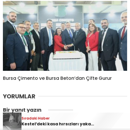
Bursa Çimento ve Bursa Beton’dan Çifte Gurur
YORUMLAR
Bir yanıt yazın
Sıradaki Haber
Sıradaki Haber
Yorum
*
Ankara Yolu Babasultan Mevkii’nde Korkutan Tır Yangını
Kestel’deki kasa hırsızları yakalandı