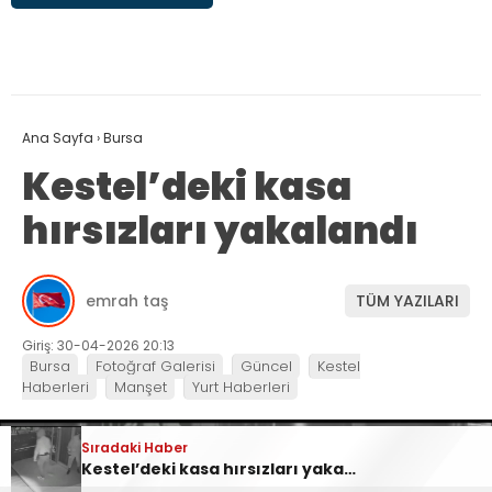
Ana Sayfa
›
Bursa
Kestel’deki kasa
hırsızları yakalandı
emrah taş
TÜM YAZILARI
Giriş: 30-04-2026 20:13
Bursa
Fotoğraf Galerisi
Güncel
Kestel
Haberleri
Manşet
Yurt Haberleri
Sıradaki Haber
Sıradaki Haber
Ankara Yolu Babasultan Mevkii’nde Korkutan Tır Yangını
Kestel’deki kasa hırsızları yakalandı