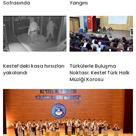
Sofrasında
Yangını
Kestel’deki kasa hırsızları
Türkülerle Buluşma
yakalandı
Noktası: Kestel Türk Halk
Müziği Korosu