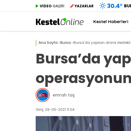
30.4
°
BU
VİDEO
GALERİ
YAZARLAR
Kestel Haberleri
Ana Sayfa
›
Bursa
›
Bursa’da yapılan drone destekli
Bursa’da yap
operasyonund
emrah taş
Giriş: 29-05-2021 11:04