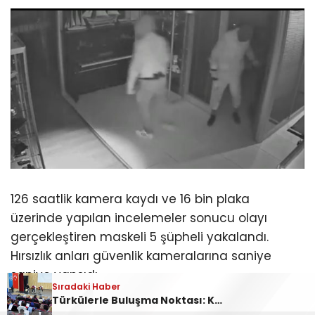
126 saatlik kamera kaydı ve 16 bin plaka
üzerinde yapılan incelemeler sonucu olayı
gerçekleştiren maskeli 5 şüpheli yakalandı.
Hırsızlık anları güvenlik kameralarına saniye
saniye yansıdı.
Sıradaki Haber
Sıradaki Haber
Sıradaki Haber
Türkülerle Buluşma Noktası: Kestel Türk Halk Müziği Korosu
Ankara Yolu Babasultan Mevkii’nde Korkutan Tır Yangını
Kestel’deki kasa hırsızları yakalandı