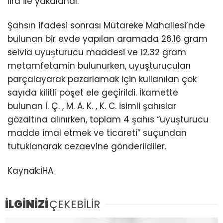
lira ile yakalandı.
Şahsın ifadesi sonrası Mütareke Mahallesi’nde
bulunan bir evde yapılan aramada 26.16 gram
selvia uyuşturucu maddesi ve 12.32 gram
metamfetamin bulunurken, uyuşturucuları
parçalayarak pazarlamak için kullanılan çok
sayıda kilitli poşet ele geçirildi. İkamette
bulunan İ. Ç. , M. A. K. , K. C. isimli şahıslar
gözaltına alınırken, toplam 4 şahıs “uyuşturucu
madde imal etmek ve ticareti” suçundan
tutuklanarak cezaevine gönderildiler.
Kaynak:İHA
İLGİNİZİ
ÇEKEBİLİR