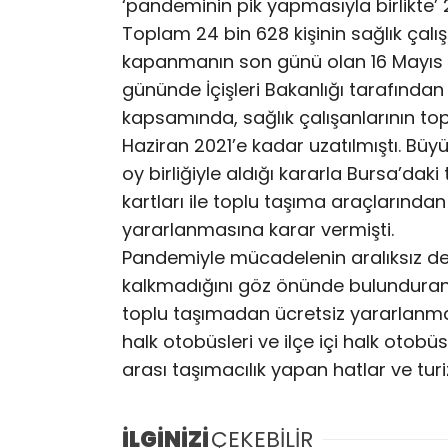
‘pandeminin pik yapmasıyla birlikte’
Toplam 24 bin 628 kişinin sağlık çalı
kapanmanın son günü olan 16 Mayıs 
gününde İçişleri Bakanlığı tarafında
kapsamında, sağlık çalışanlarının to
Haziran 2021’e kadar uzatılmıştı. Büyü
oy birliğiyle aldığı kararla Bursa’dak
kartları ile toplu taşıma araçlarından 
yararlanmasına karar vermişti.
Pandemiyle mücadelenin aralıksız de
kalkmadığını göz önünde bulunduran B
toplu taşımadan ücretsiz yararlanma 
halk otobüsleri ve ilçe içi halk otobü
arası taşımacılık yapan hatlar ve tur
İLGİNİZİ
ÇEKEBİLİR