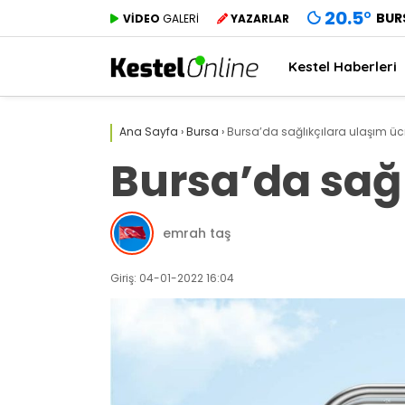
20.5
°
BUR
VİDEO
GALERİ
YAZARLAR
Kestel Haberleri
Ana Sayfa
›
Bursa
›
Bursa’da sağlıkçılara ulaşım ücr
Bursa’da sağl
emrah taş
Giriş: 04-01-2022 16:04