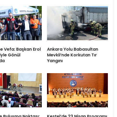
ne Vefa: Başkan Erol
Ankara Yolu Babasultan
iyle Gönül
Mevkii’nde Korkutan Tır
da
Yangını
le Buluşma Noktası:
Kestel’de 23 Nisan Programı