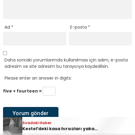
Ad
*
E-posta
*
Daha sonraki yorumlarımda kullanılması için adım, e-posta
adresim ve site adresim bu tarayıcıya kaydedilsin.
Please enter an answer in digits:
five + fourteen =
Sıradaki Haber
Sıradaki Haber
Ankara Yolu Babasultan Mevkii’nde Korkutan Tır Yangını
Kestel’deki kasa hırsızları yakalandı