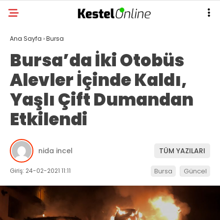
Ana Sayfa
›
Bursa
Bursa’da İki Otobüs
Alevler İçinde Kaldı,
Yaşlı Çift Dumandan
Etkilendi
nida incel
TÜM YAZILARI
Giriş: 24-02-2021 11:11
Bursa
Güncel