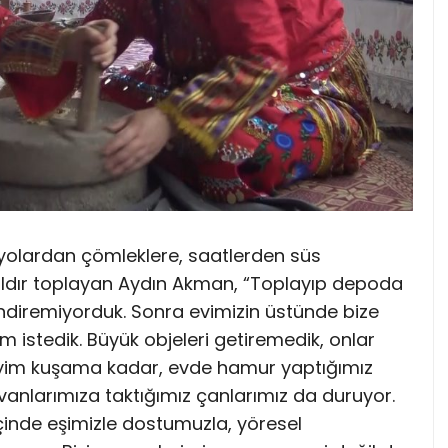
adyolardan çömleklere, saatlerden süs
yıldır toplayan Aydın Akman, “Toplayıp depoda
ndiremiyorduk. Sonra evimizin üstünde bize
alım istedik. Büyük objeleri getiremedik, onlar
giyim kuşama kadar, evde hamur yaptığımız
anlarımıza taktığımız çanlarımız da duruyor.
içinde eşimizle dostumuzla, yöresel