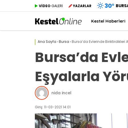
30
°
BURS
VİDEO
GALERİ
YAZARLAR
Kestel Haberleri
Ana Sayfa
›
Bursa
›
Bursa’da Evlerinde Biriktirdikleri
Bursa’da Evle
Eşyalarla Yö
nida incel
Giriş: 11-03-2021 14:01