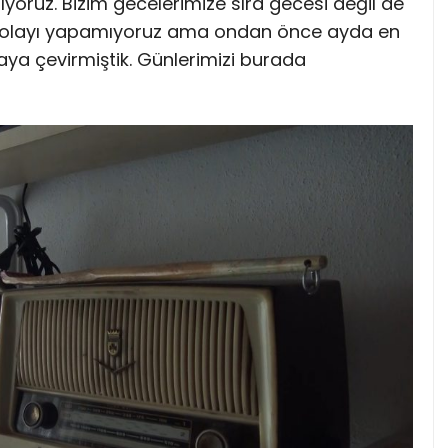
yoruz. Bizim gecelerimize sıra gecesi değil de
dolayı yapamıyoruz ama ondan önce ayda en
ya çevirmiştik. Günlerimizi burada