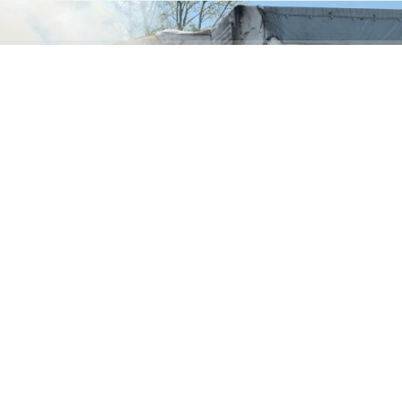
ABONE OL
Kestel Babasultan mevkiinde seyir halindeki
talaş yüklü bir tırda çıkan yangın korku dolu
anlara neden oldu.