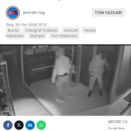
emrah taş
TÜM YAZILARI
Giriş: 30-04-2026 20:13
Bursa
Fotoğraf Galerisi
Güncel
Kestel
Haberleri
Manşet
Yurt Haberleri
ABONE OL