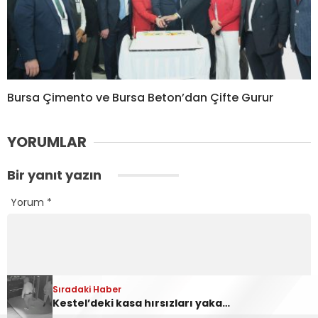
Bursa Çimento ve Bursa Beton’dan Çifte Gurur
YORUMLAR
Bir yanıt yazın
Yorum
*
Sıradaki Haber
Sıradaki Haber
Ankara Yolu Babasultan Mevkii’nde Korkutan Tır Yangını
Kestel’deki kasa hırsızları yakalandı
Ad
*
E-posta
*