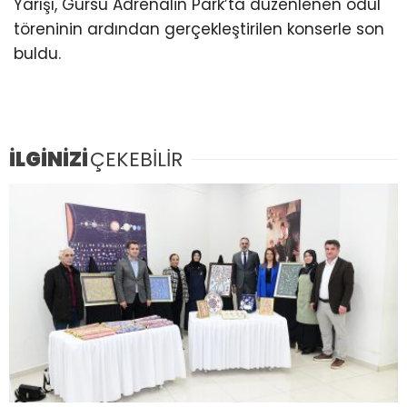
Yarışı, Gürsu Adrenalin Park’ta düzenlenen ödül
töreninin ardından gerçekleştirilen konserle son
buldu.
İLGİNİZİ
ÇEKEBİLİR