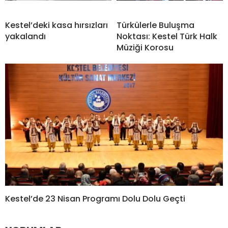
Kestel’deki kasa hırsızları
Türkülerle Buluşma
yakalandı
Noktası: Kestel Türk Halk
Müziği Korosu
Kestel’de 23 Nisan Programı Dolu Dolu Geçti