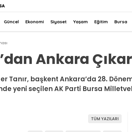
SA
Güncel
Ekonomi
Siyaset
Yaşam
Eğitim
Bursa
ması
r’dan Ankara Çıka
der Tanır, başkent Ankara’da 28. Döne
nde yeni seçilen AK Parti Bursa Milletvek
TÜM YAZILARI