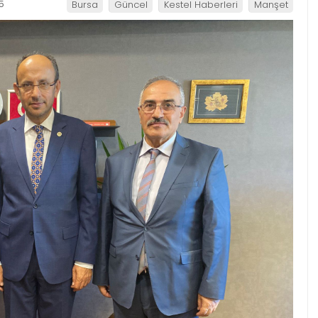
5
Bursa
Güncel
Kestel Haberleri
Manşet