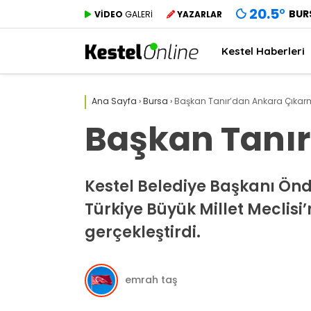
20.5
°
BUR
VİDEO
GALERİ
YAZARLAR
Kestel Haberleri
Ana Sayfa
›
Bursa
›
Başkan Tanır’dan Ankara Çıkar
Başkan Tanı
Kestel Belediye Başkanı Ön
Türkiye Büyük Millet Meclisi’
gerçekleştirdi.
emrah taş