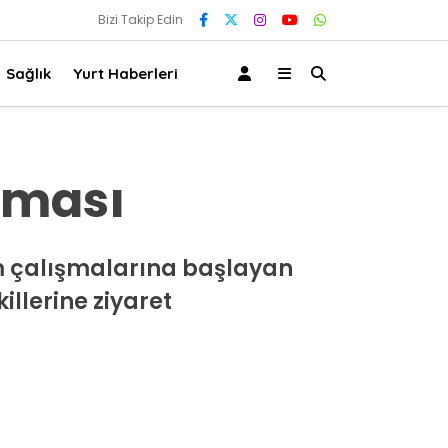
Bizi Takip Edin
Sağlık
Yurt Haberleri
rması
m çalışmalarına başlayan
illerine ziyaret