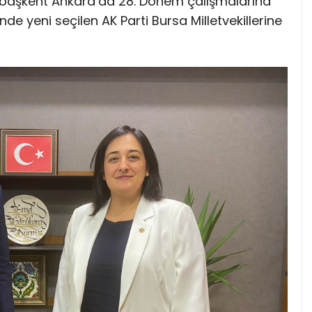
, başkent Ankara’da 28. Dönem çalışmalarına
nde yeni seçilen AK Parti Bursa Milletvekillerine