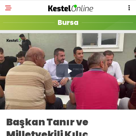
Bursa
Play
Video
Başkan Tanır ve
Milletvekili Kılıç