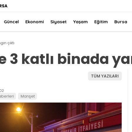
RSA
Güncel
Ekonomi
Siyaset
Yaşam
Eğitim
Bursa
gın çıktı
 3 katlı binada ya
TÜM YAZILARI
:02
aberleri
Manşet