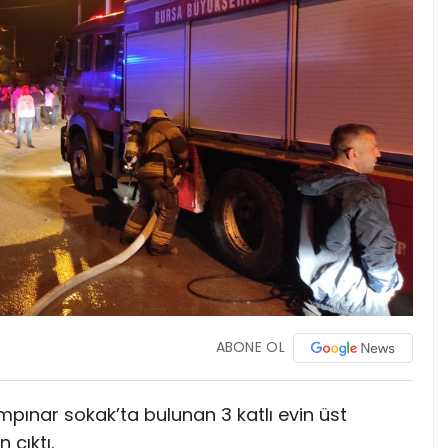
ABONE OL
pınar sokak’ta bulunan 3 katlı evin üst
 çıktı.