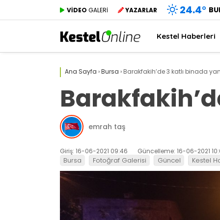
24.4
°
BU
VİDEO
GALERİ
YAZARLAR
Kestel Haberleri
Ana Sayfa
›
Bursa
›
Barakfakih’de 3 katlı binada yan
Barakfakih’de
emrah taş
Giriş: 16-06-2021 09:46
Güncelleme: 16-06-2021 10
Bursa
Fotoğraf Galerisi
Güncel
Kestel H