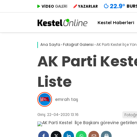
22.9
°
BUR
VİDEO
GALERİ
YAZARLAR
Kestel Haberleri
Ana Sayfa
›
Fotoğraf Galerisi
›
AK Parti Kestel İlçe Yön
AK Parti Keste
Liste
emrah taş
Giriş: 22-04-2020 13:16
Fotoğr