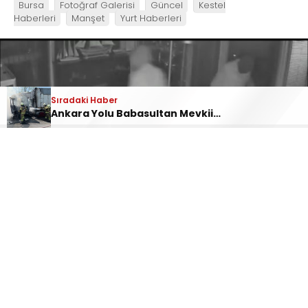
Bursa
Fotoğraf Galerisi
Güncel
Kestel
Haberleri
Manşet
Yurt Haberleri
Sıradaki Haber
Ankara Yolu Babasultan Mevkii’nde Korkutan Tır Yangını
ABONE OL
Bursa’nın
Kestel
ilçesinde iki ayrı işletmede çelik
kasaların çalındığı hırsızlık olayları, Jandarma