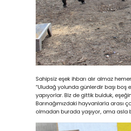
Sahipsiz eşek ihbarı alır almaz heme
“Uludağ yolunda günlerdir başı boş eş
yapıyorlar. Biz de gittik bulduk, eşeğim
Barınağımızdaki hayvanlarla arası ço
olmadan burada yaşıyor, ama asla biz