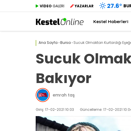
27.6
°
BU
VİDEO
GALERİ
YAZARLAR
Kestel Haberleri
Ana Sayfa
›
Bursa
›
Sucuk Olmaktan Kurtardığı Eşeğe
Sucuk Olmakt
Bakıyor
emrah taş
Giriş: 17-02-2021 10:03
Güncelleme: 17-02-2021 10:0