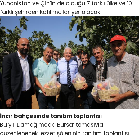
Yunanistan ve Çin’in de olduğu 7 farklı ülke ve 10
farklı şehirden katılımcılar yer alacak.
İncir bahçesinde tanıtım toplantısı
Bu yıl ‘Damağımdaki Bursa’ temasıyla
düzenlenecek lezzet şöleninin tanıtım toplantısı