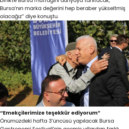
birlikte Bursa mutfağını dünyaya tanıtacak,
Bursa’nın marka değerini hep beraber yükseltmiş
olacağız” diye konuştu.
“Emekçilerimize teşekkür ediyorum”
Önümüzdeki hafta 3’üncüsü yapılacak Bursa
Gastronomi Festivali’nin geçmiş yıllardan farklı