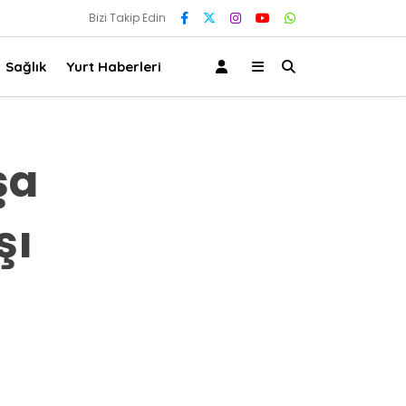
Bizi Takip Edin
Sağlık
Yurt Haberleri
şa
şı