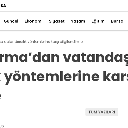
RSA
Güncel
Ekonomi
Siyaset
Yaşam
Eğitim
Bursa
olandırıcılık yöntemlerine karşı bilgilendirme
arma’dan vatanda
k yöntemlerine kar
e
TÜM YAZILARI
:36