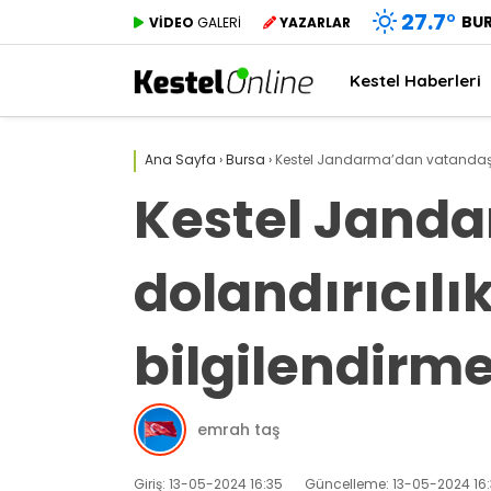
27.7
°
BU
VİDEO
GALERİ
YAZARLAR
Kestel Haberleri
Ana Sayfa
›
Bursa
›
Kestel Jandarma’dan vatandaşa d
Kestel Jand
dolandırıcılı
bilgilendirm
emrah taş
Giriş: 13-05-2024 16:35
Güncelleme: 13-05-2024 16