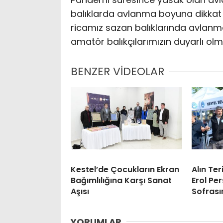
balıklarda avlanma boyuna dikkat 
ricamız sazan balıklarında avlanm
amatör balıkçılarımızın duyarlı olma
BENZER VİDEOLAR
Kestel’de Çocukların Ekran
Alın Te
Bağımlılığına Karşı Sanat
Erol Pe
Aşısı
Sofras
YORUMLAR