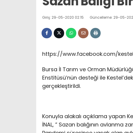
Sazan Balığı Bır
Giriş: 29-05-2020 02:15
Güncelleme: 29-05-202
https://www.facebook.com/kestel
Bursa İl Tarım ve Orman Müdürlüğü 
Enstitüsü’nün desteği ile Kestel’dek
gerçekleştirildi.
Konuyla alakalı açıklama yapan Ke
İNAL, ” Sazan balığının avlanma zam
Pandemi süresince yasak olan avlan