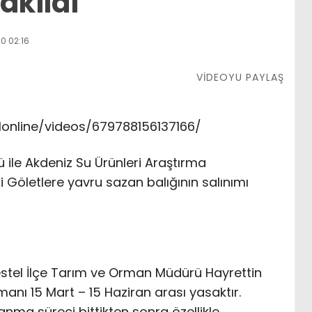
akıldı
0 02:16
VİDEOYU PAYLAŞ
online/videos/679788156137166/
ile Akdeniz Su Ürünleri Araştırma
i Göletlere yavru sazan balığının salınımı
stel İlçe Tarım ve Orman Müdürü Hayrettin
anı 15 Mart – 15 Haziran arası yasaktır.
ma süreci bittikten sonra özellikle